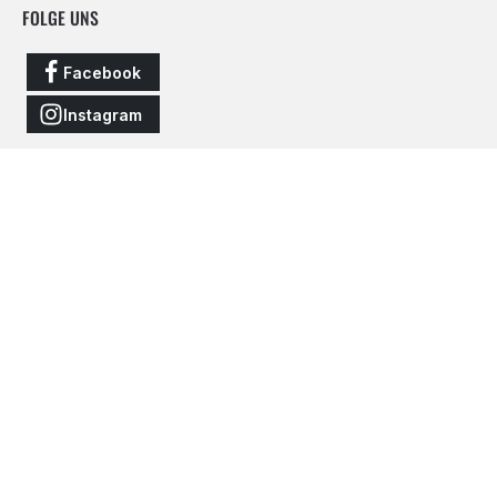
FOLGE UNS
Facebook
Instagram
Vertrag widerrufen
Alle Preise inkl. gesetzl. Mehrwertsteuer zzgl.
Versandkosten
und