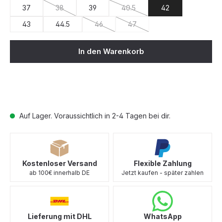
37
38
39
40.5
42
(Diese Option ist zurzeit nicht verfügbar.)
(Diese Option ist zurzeit nicht v
43
44.5
46
47
(Diese Option ist zurzeit nicht verfügbar.)
(Diese Option ist zurzeit nicht 
In den Warenkorb
Auf Lager. Voraussichtlich in 2-4 Tagen bei dir.
Kostenloser Versand
Flexible Zahlung
ab 100€ innerhalb DE
Jetzt kaufen - später zahlen
Lieferung mit DHL
WhatsApp