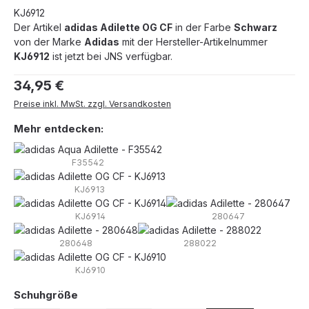
KJ6912
Der Artikel
adidas Adilette OG CF
in der Farbe
Schwarz
von der Marke
Adidas
mit der Hersteller-Artikelnummer
KJ6912
ist jetzt bei JNS verfügbar.
Regulärer Preis:
34,95 €
Preise inkl. MwSt. zzgl. Versandkosten
Mehr entdecken:
F35542
KJ6913
KJ6914
280647
280648
288022
KJ6910
auswählen
Schuhgröße