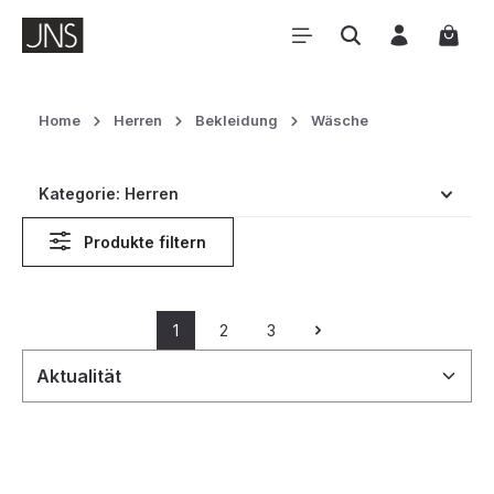
Zum Hauptinhalt springen
Waren
Home
Herren
Bekleidung
Wäsche
Kategorie: Herren
Produkte filtern
1
2
3
Seite
Seite
Seite