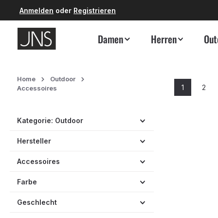
Anmelden
oder
Registrieren
 Hauptinhalt springen
Zur Suche springen
Zur Hauptnavigation springen
Damen
Herren
Out
Home
Outdoor
1
2
Accessoires
Seite
Seit
Kategorie: Outdoor
Hersteller
Accessoires
Farbe
Geschlecht