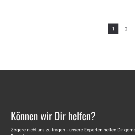
1
2
Seite
Seit
Können wir Dir helfen?
Zögere nicht uns zu fragen - unsere Experten helfen Dir gerne