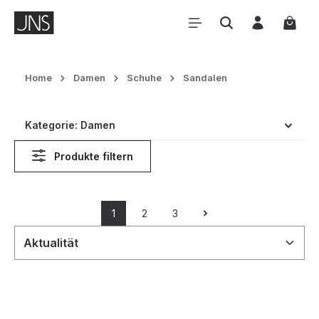
Zum Hauptinhalt springen
Waren
Home
Damen
Schuhe
Sandalen
Kategorie: Damen
Produkte filtern
1
2
3
Seite
Seite
Seite