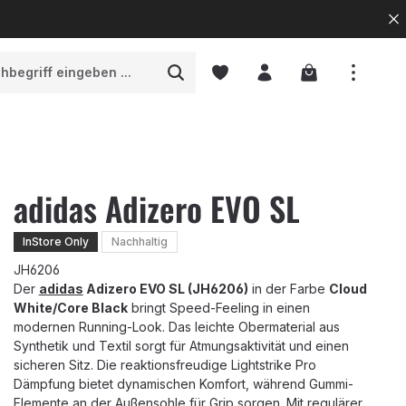
Warenkorb enth
adidas Adizero EVO SL
InStore Only
Nachhaltig
JH6206
Der
adidas
Adizero EVO SL (JH6206)
in der Farbe
Cloud
White/Core Black
bringt Speed-Feeling in einen
modernen Running-Look. Das leichte Obermaterial aus
Synthetik und Textil sorgt für Atmungsaktivität und einen
sicheren Sitz. Die reaktionsfreudige Lightstrike Pro
Dämpfung bietet dynamischen Komfort, während Gummi-
Elemente an der Außensohle für Grip sorgen. Mit regulärer