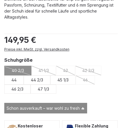
Passform, Schnürung, Textilfutter und 6 mm Sprengung ist
der Schuh ideal für schnelle Läufe und sportliche
Alltagsstyles.
Regulärer Preis:
149,95 €
Preise inkl. MwSt. zzgl. Versandkosten
auswählen
Schuhgröße
40 2/3
41 1/3
42
42 2/3
(Diese Option ist zurzeit nicht verfügbar.)
(Diese Option ist zurzeit nicht verfügbar.)
(Diese Option ist zurzeit nicht verfüg
(Diese Option ist zurzei
44
44 2/3
45 1/3
46
(Diese Option ist zurzeit 
46 2/3
47 1/3
Schon ausverkauft – war wohl zu fresh 🔥
Kostenloser
Flexible Zahlung