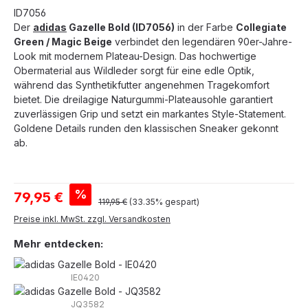
ID7056
Der
adidas
Gazelle Bold (ID7056)
in der Farbe
Collegiate
Green / Magic Beige
verbindet den legendären 90er-Jahre-
Look mit modernem Plateau-Design. Das hochwertige
Obermaterial aus Wildleder sorgt für eine edle Optik,
während das Synthetikfutter angenehmen Tragekomfort
bietet. Die dreilagige Naturgummi-Plateausohle garantiert
zuverlässigen Grip und setzt ein markantes Style-Statement.
Goldene Details runden den klassischen Sneaker gekonnt
ab.
Verkaufspreis:
%
79,95 €
Regulärer Preis:
119,95 €
(33.35% gespart)
Preise inkl. MwSt. zzgl. Versandkosten
Mehr entdecken:
IE0420
JQ3582