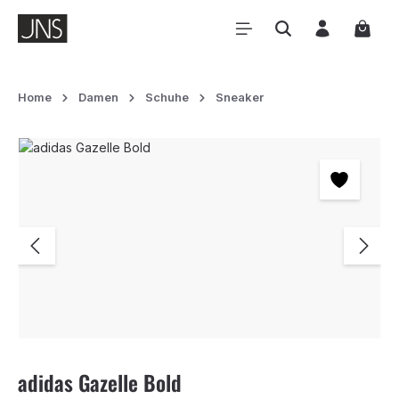
Zum Hauptinhalt springen
Waren
Home
Damen
Schuhe
Sneaker
Bildergalerie überspringen
adidas Gazelle Bold