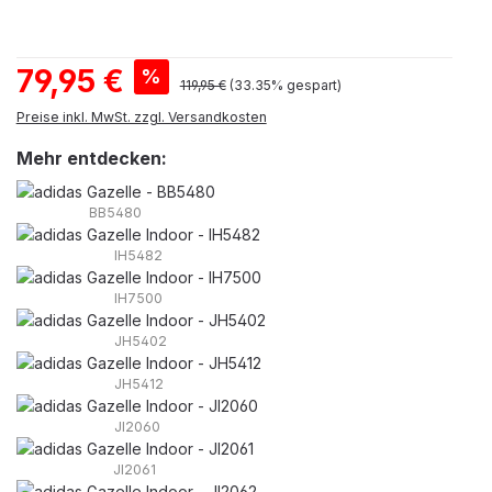
Verkaufspreis:
79,95 €
%
Regulärer Preis:
119,95 €
(33.35% gespart)
Preise inkl. MwSt. zzgl. Versandkosten
Mehr entdecken:
BB5480
IH5482
IH7500
JH5402
JH5412
JI2060
JI2061