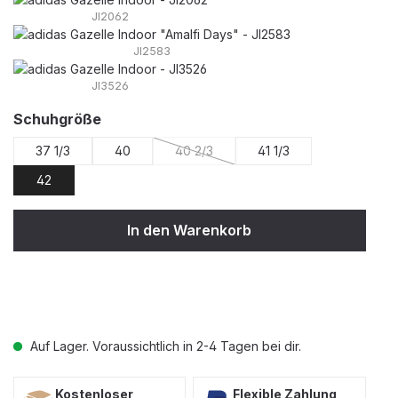
JI2062
JI2583
JI3526
auswählen
Schuhgröße
37 1/3
40
40 2/3
41 1/3
(Diese Option ist zurzeit nicht verfügba
42
In den Warenkorb
Auf Lager. Voraussichtlich in 2-4 Tagen bei dir.
Kostenloser
Flexible Zahlung