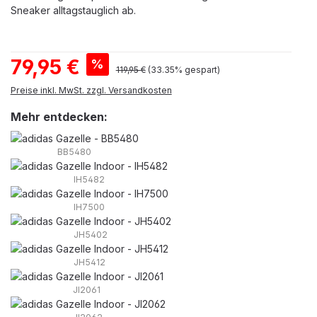
Sneaker alltagstauglich ab.
Verkaufspreis:
79,95 €
%
Regulärer Preis:
119,95 €
(33.35% gespart)
Preise inkl. MwSt. zzgl. Versandkosten
Mehr entdecken:
BB5480
IH5482
IH7500
JH5402
JH5412
JI2061