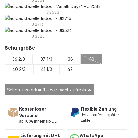
JI2062
JI2583
JI2716
JI3526
auswählen
Schuhgröße
36 2/3
37 1/3
38
40
(Diese Option ist zurzeit n
40 2/3
41 1/3
42
Schon ausverkauft – war wohl zu fresh 🔥
Kostenloser
Flexible Zahlung
Jetzt kaufen - später
Versand
zahlen
ab 100€ innerhalb DE
Lieferung mit DHL
WhatsApp