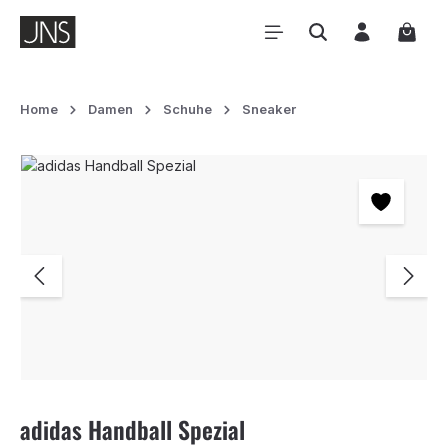
Zum Hauptinhalt springen
Waren
Home
Damen
Schuhe
Sneaker
Bildergalerie überspringen
adidas Handball Spezial