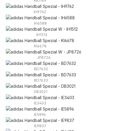
KK1149
IH9762
IH6588
IH1512
KI6678
JP8726
BD7632
BD7633
DB3021
IE3403
IE5894
IE9837