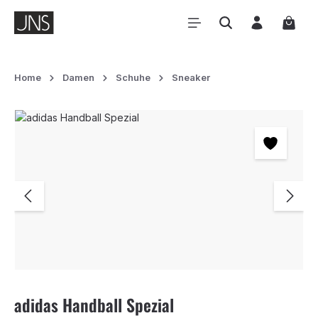
Zum Hauptinhalt springen
Waren
Home
Damen
Schuhe
Sneaker
Bildergalerie überspringen
adidas Handball Spezial