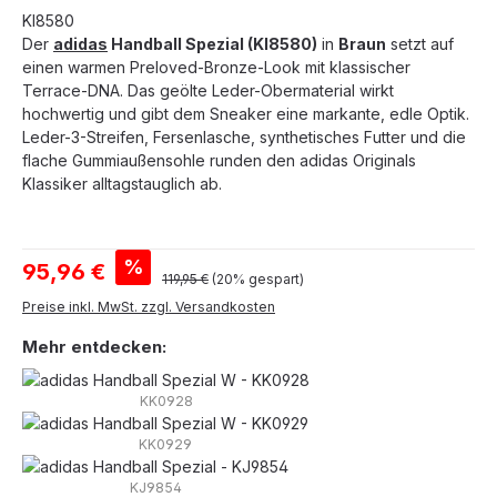
KI8580
Der
adidas
Handball Spezial (KI8580)
in
Braun
setzt auf
einen warmen Preloved-Bronze-Look mit klassischer
Terrace-DNA. Das geölte Leder-Obermaterial wirkt
hochwertig und gibt dem Sneaker eine markante, edle Optik.
Leder-3-Streifen, Fersenlasche, synthetisches Futter und die
flache Gummiaußensohle runden den adidas Originals
Klassiker alltagstauglich ab.
Verkaufspreis:
%
95,96 €
Regulärer Preis:
119,95 €
(20% gespart)
Preise inkl. MwSt. zzgl. Versandkosten
Mehr entdecken:
KK0928
KK0929
KJ9854