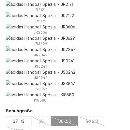
JR2121
JR2122
JR3606
JR3629
JR7347
JS0241
JS0242
JS3867
KI8580
auswählen
Schuhgröße
37 1/3
38
38 2/3
40 2/3
(Diese Option ist zurzeit nicht verfügbar.)
(Diese Option ist zurzeit nicht verfügba
(Diese Option ist zurze