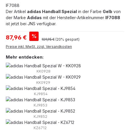
IF7088
Der Artikel
adidas Handball Spezial
in der Farbe
Gelb
von
der Marke
Adidas
mit der Hersteller-Artikelnummer
IF7088
ist jetzt bei JNS verfügbar.
Verkaufspreis:
%
87,96 €
Regulärer Preis:
109,95 €
(20% gespart)
Preise inkl. MwSt. zzgl. Versandkosten
Mehr entdecken:
KK0928
KK0929
KJ9854
KJ9853
KJ9852
KZ6712