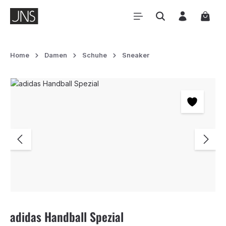
Zum Hauptinhalt springen
Waren
Home
Damen
Schuhe
Sneaker
Bildergalerie überspringen
adidas Handball Spezial