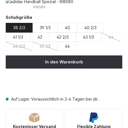
KI8580
auswählen
Schuhgröße
38 2/3
39 1/3
40
40 2/3
41 1/3
42
42 2/3
43 1/3
44
(Diese Opt
44 2/3
45 1/3
46
(Diese Option ist zurzeit nicht verfügbar.)
(Diese Option ist zurzeit nicht verfügbar.)
In den Warenkorb
Auf Lager. Voraussichtlich in 2-4 Tagen bei dir.
Kostenloser Versand
Flexible Zahlung