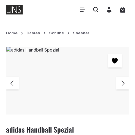
Zum Hauptinhalt springen
Waren
Home
Damen
Schuhe
Sneaker
Bildergalerie überspringen
adidas Handball Spezial