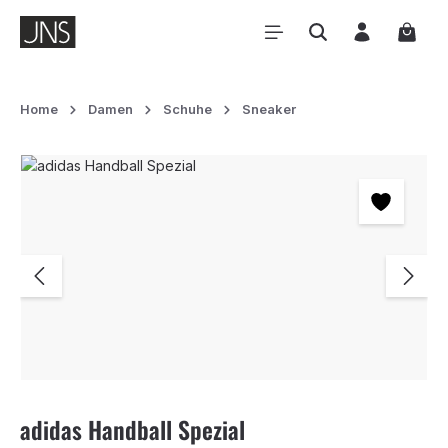
Zum Hauptinhalt springen
Waren
Home
Damen
Schuhe
Sneaker
Bildergalerie überspringen
adidas Handball Spezial