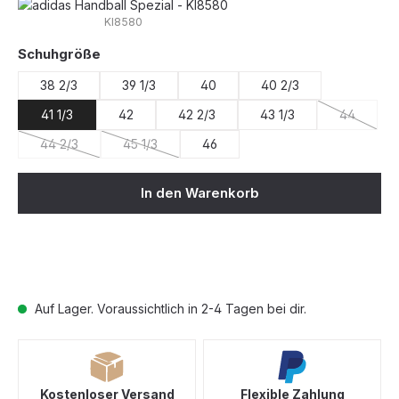
KI8580
auswählen
Schuhgröße
38 2/3
39 1/3
40
40 2/3
41 1/3
42
42 2/3
43 1/3
44
(Diese Opt
44 2/3
45 1/3
46
(Diese Option ist zurzeit nicht verfügbar.)
(Diese Option ist zurzeit nicht verfügbar.)
In den Warenkorb
Auf Lager. Voraussichtlich in 2-4 Tagen bei dir.
Kostenloser Versand
Flexible Zahlung