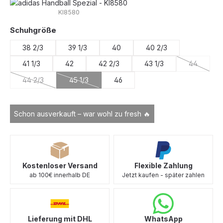
KI8580
auswählen
Schuhgröße
38 2/3
39 1/3
40
40 2/3
41 1/3
42
42 2/3
43 1/3
44
(Diese Opt
44 2/3
45 1/3
46
(Diese Option ist zurzeit nicht verfügbar.)
(Diese Option ist zurzeit nicht verfügbar.)
Schon ausverkauft – war wohl zu fresh 🔥
Kostenloser Versand
Flexible Zahlung
ab 100€ innerhalb DE
Jetzt kaufen - später zahlen
Lieferung mit DHL
WhatsApp