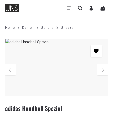
Zum Hauptinhalt springen
Waren
Home
Damen
Schuhe
Sneaker
Bildergalerie überspringen
adidas Handball Spezial