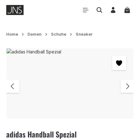
Zum Hauptinhalt springen
Waren
Home
Damen
Schuhe
Sneaker
Bildergalerie überspringen
adidas Handball Spezial