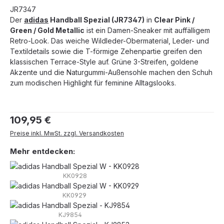
JR7347
Der
adidas
Handball Spezial (JR7347)
in
Clear Pink /
Green / Gold Metallic
ist ein Damen-Sneaker mit auffälligem
Retro-Look. Das weiche Wildleder-Obermaterial, Leder- und
Textildetails sowie die T-förmige Zehenpartie greifen den
klassischen Terrace-Style auf. Grüne 3-Streifen, goldene
Akzente und die Naturgummi-Außensohle machen den Schuh
zum modischen Highlight für feminine Alltagslooks.
Regulärer Preis:
109,95 €
Preise inkl. MwSt. zzgl. Versandkosten
Mehr entdecken:
KK0928
KK0929
KJ9854