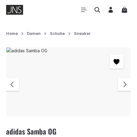
Zum Hauptinhalt springen
Waren
Home
Damen
Schuhe
Sneaker
Bildergalerie überspringen
adidas Samba OG