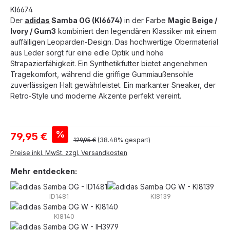
KI6674
Der
adidas
Samba OG (KI6674)
in der Farbe
Magic Beige /
Ivory / Gum3
kombiniert den legendären Klassiker mit einem
auffälligen Leoparden-Design. Das hochwertige Obermaterial
aus Leder sorgt für eine edle Optik und hohe
Strapazierfähigkeit. Ein Synthetikfutter bietet angenehmen
Tragekomfort, während die griffige Gummiaußensohle
zuverlässigen Halt gewährleistet. Ein markanter Sneaker, der
Retro-Style und moderne Akzente perfekt vereint.
Verkaufspreis:
%
79,95 €
Regulärer Preis:
129,95 €
(38.48% gespart)
Preise inkl. MwSt. zzgl. Versandkosten
Mehr entdecken:
ID1481
KI8139
KI8140