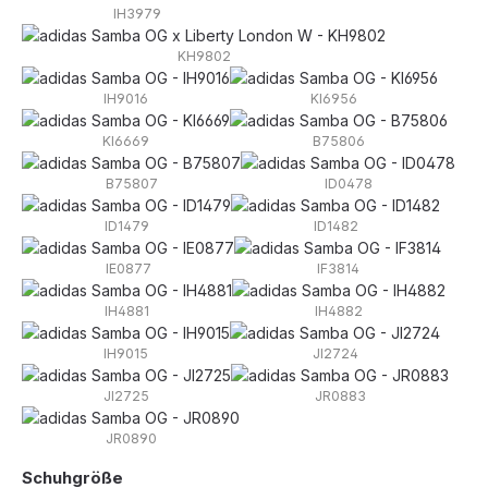
IH3979
KH9802
IH9016
KI6956
KI6669
B75806
B75807
ID0478
ID1479
ID1482
IE0877
IF3814
IH4881
IH4882
IH9015
JI2724
JI2725
JR0883
JR0890
auswählen
Schuhgröße