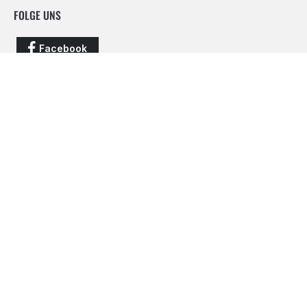
FOLGE UNS
Facebook
Instagram
Vertrag widerrufen
Alle Preise inkl. gesetzl. Mehrwertsteuer zzgl.
Versandkosten
und