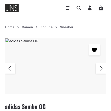
Zum Hauptinhalt springen
Waren
Home
Damen
Schuhe
Sneaker
Bildergalerie überspringen
adidas Samba OG