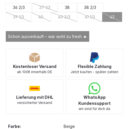
36 2/3
37 1/3
38
38 2/3
(Diese Option ist zurzeit nicht verfügbar.)
39 1/3
40
40 2/3
41 1/3
42
(Diese Option ist zurzeit nicht verfügbar.)
(Diese Option ist zurzeit nicht verfügbar.)
(Diese Option ist zurzeit nicht verfügba
(Diese Option ist zurzei
(Diese Opt
Schon ausverkauft – war wohl zu fresh 🔥
Kostenloser Versand
Flexible Zahlung
ab 100€ innerhalb DE
Jetzt kaufen - später zahlen
Lieferung mit DHL
WhatsApp
versicherter Versand
Kundensupport
wir sind für dich da
Farbe:
Beige