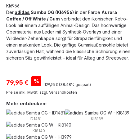
KI6956
Der
adidas
Samba OG (KI6956)
in der Farbe
Aurora
Coffee / Off White / Gum
verbindet den ikonischen Retro-
Look mit einem auffälligen Animal-Design. Das hochwertige
Obermaterial aus Leder mit Synthetik-Overlays und einer
Wildleder-Zehenkappe sorgt für Strapazierfähigkeit und
einen markanten Look. Die griffige Gummiaußensohle bietet
zuverlässigen Halt, während die klassische Schnürung einen
sicheren Sitz gewährleistet – ideal für Alltag und Streetwear.
Verkaufspreis:
%
79,95 €
Regulärer Preis:
129,95 €
(38.48% gespart)
Preise inkl. MwSt. zzgl. Versandkosten
Mehr entdecken:
ID1481
KI8139
KI8140