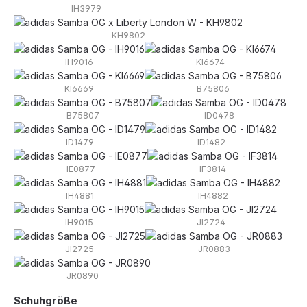
IH3979
KH9802
IH9016
KI6674
KI6669
B75806
B75807
ID0478
ID1479
ID1482
IE0877
IF3814
IH4881
IH4882
IH9015
JI2724
JI2725
JR0883
JR0890
auswählen
Schuhgröße