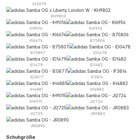
IH3979
KH9802
IH9016
KI6956
KI6674
B75806
B75807
ID0478
ID1479
ID1482
IE0877
IF3814
IH4881
IH4882
IH9015
JI2724
JI2725
JR0883
JR0890
auswählen
Schuhgröße