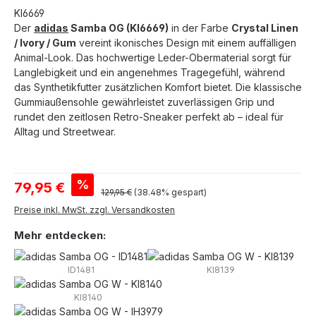
KI6669
Der
adidas
Samba OG (KI6669)
in der Farbe
Crystal Linen
/ Ivory / Gum
vereint ikonisches Design mit einem auffälligen
Animal-Look. Das hochwertige Leder-Obermaterial sorgt für
Langlebigkeit und ein angenehmes Tragegefühl, während
das Synthetikfutter zusätzlichen Komfort bietet. Die klassische
Gummiaußensohle gewährleistet zuverlässigen Grip und
rundet den zeitlosen Retro-Sneaker perfekt ab – ideal für
Alltag und Streetwear.
Verkaufspreis:
%
79,95 €
Regulärer Preis:
129,95 €
(38.48% gespart)
Preise inkl. MwSt. zzgl. Versandkosten
Mehr entdecken:
ID1481
KI8139
KI8140