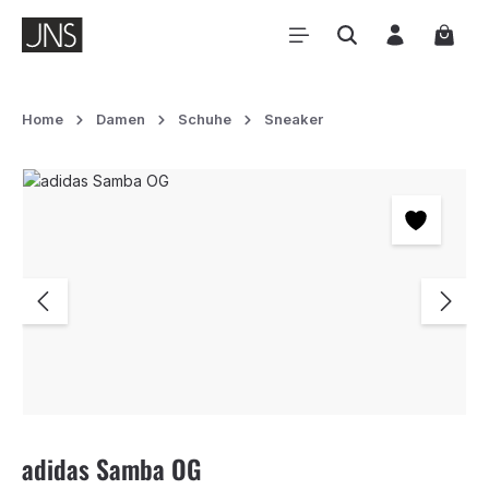
Zum Hauptinhalt springen
Waren
Home
Damen
Schuhe
Sneaker
Bildergalerie überspringen
adidas Samba OG