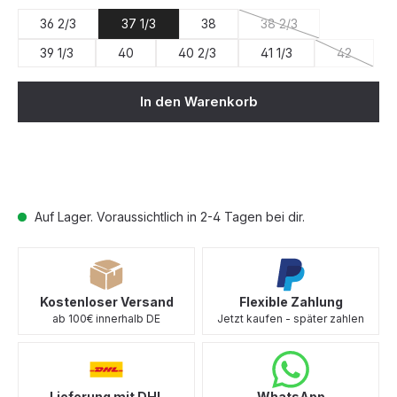
36 2/3
37 1/3
38
38 2/3
(Diese Option ist zurze
39 1/3
40
40 2/3
41 1/3
42
(Diese Opt
In den Warenkorb
Auf Lager. Voraussichtlich in 2-4 Tagen bei dir.
Kostenloser Versand
Flexible Zahlung
ab 100€ innerhalb DE
Jetzt kaufen - später zahlen
Lieferung mit DHL
WhatsApp