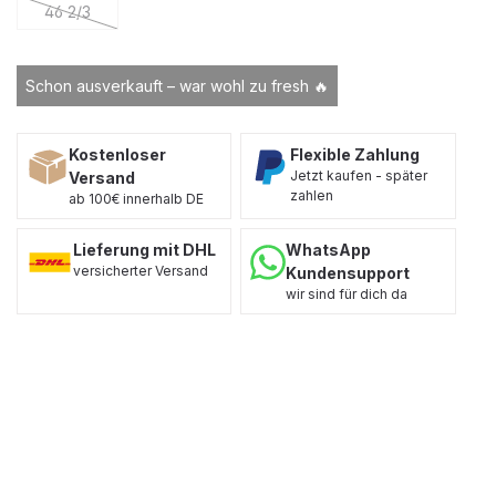
46 2/3
(Diese Option ist zurzeit nicht verfügbar.)
Schon ausverkauft – war wohl zu fresh 🔥
Kostenloser
Flexible Zahlung
Jetzt kaufen - später
Versand
zahlen
ab 100€ innerhalb DE
Lieferung mit DHL
WhatsApp
versicherter Versand
Kundensupport
wir sind für dich da