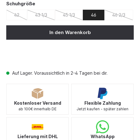
auswählen
Schuhgröße
42
43 1/3
45 1/3
46
46 2/3
(Diese Option ist zurzeit nicht verfügbar.)
(Diese Option ist zurzeit nicht verfügbar.)
(Diese Option ist zurzeit nicht verfügba
(Diese Optio
In den Warenkorb
Auf Lager. Voraussichtlich in 2-4 Tagen bei dir.
Kostenloser Versand
Flexible Zahlung
ab 100€ innerhalb DE
Jetzt kaufen - später zahlen
Lieferung mit DHL
WhatsApp