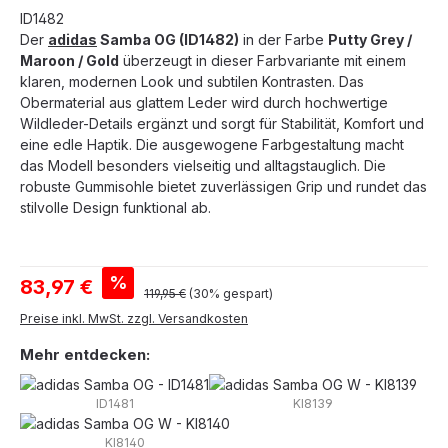
ID1482
Der
adidas
Samba OG (ID1482)
in der Farbe
Putty Grey /
Maroon / Gold
überzeugt in dieser Farbvariante mit einem
klaren, modernen Look und subtilen Kontrasten. Das
Obermaterial aus glattem Leder wird durch hochwertige
Wildleder-Details ergänzt und sorgt für Stabilität, Komfort und
eine edle Haptik. Die ausgewogene Farbgestaltung macht
das Modell besonders vielseitig und alltagstauglich. Die
robuste Gummisohle bietet zuverlässigen Grip und rundet das
stilvolle Design funktional ab.
Verkaufspreis:
%
83,97 €
Regulärer Preis:
119,95 €
(30% gespart)
Preise inkl. MwSt. zzgl. Versandkosten
Mehr entdecken:
ID1481
KI8139
KI8140