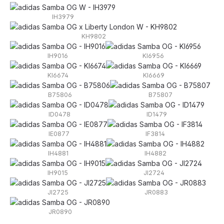
IH3979
KH9802
IH9016
KI6956
KI6674
KI6669
B75806
B75807
ID0478
ID1479
IE0877
IF3814
IH4881
IH4882
IH9015
JI2724
JI2725
JR0883
JR0890