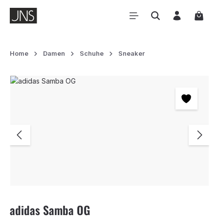
Zum Hauptinhalt springen
Waren
Home
Damen
Schuhe
Sneaker
Bildergalerie überspringen
adidas Samba OG