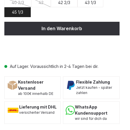
40 2/3
42
42 2/3
43 1/3
(Diese Option ist zurzeit nicht verfügbar.)
(Diese Option ist zurzeit nicht verfügbar.)
45 1/3
In den Warenkorb
Auf Lager. Voraussichtlich in 2-4 Tagen bei dir.
Kostenloser
Flexible Zahlung
Jetzt kaufen - später
Versand
zahlen
ab 100€ innerhalb DE
Lieferung mit DHL
WhatsApp
versicherter Versand
Kundensupport
wir sind für dich da