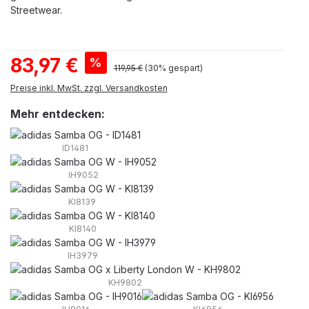
Streetwear.
Verkaufspreis:
83,97 €
%
Regulärer Preis:
119,95 €
(30% gespart)
Preise inkl. MwSt. zzgl. Versandkosten
Mehr entdecken:
ID1481
IH9052
KI8139
KI8140
IH3979
KH9802