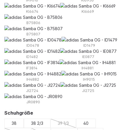
IH9016
KI6956
KI6674
KI6669
B75806
B75807
ID0478
ID1479
ID1482
IE0877
IF3814
IH4881
IH4882
IH9015
JI2724
JI2725
JR0890
auswählen
Schuhgröße
38
38 2/3
39 1/3
40
(Diese Option ist zurzeit nicht verfügbar