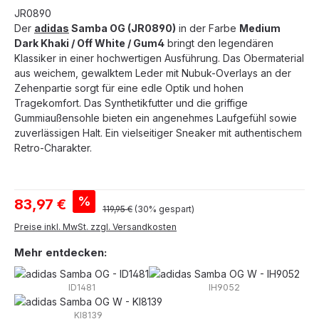
JR0890
Der
adidas
Samba OG (JR0890)
in der Farbe
Medium
Dark Khaki / Off White / Gum4
bringt den legendären
Klassiker in einer hochwertigen Ausführung. Das Obermaterial
aus weichem, gewalktem Leder mit Nubuk-Overlays an der
Zehenpartie sorgt für eine edle Optik und hohen
Tragekomfort. Das Synthetikfutter und die griffige
Gummiaußensohle bieten ein angenehmes Laufgefühl sowie
zuverlässigen Halt. Ein vielseitiger Sneaker mit authentischem
Retro-Charakter.
Verkaufspreis:
%
83,97 €
Regulärer Preis:
119,95 €
(30% gespart)
Preise inkl. MwSt. zzgl. Versandkosten
Mehr entdecken:
ID1481
IH9052
KI8139