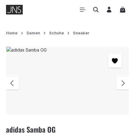
Zum Hauptinhalt springen
Waren
Home
Damen
Schuhe
Sneaker
Bildergalerie überspringen
adidas Samba OG