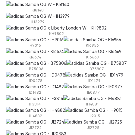
KI8140
IH3979
KH9802
IH9016
KI6956
KI6674
KI6669
B75806
B75807
ID0478
ID1479
ID1482
IE0877
IF3814
IH4881
IH4882
IH9015
JI2724
JI2725