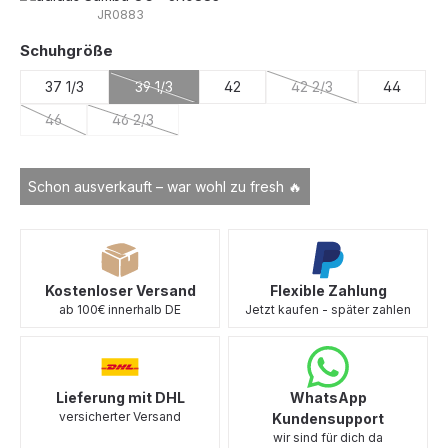
JR0883
auswählen
Schuhgröße
37 1/3
39 1/3
42
42 2/3
44
(Diese Option ist zurzeit nicht verfügbar.)
(Diese Option ist zurzei
46
46 2/3
(Diese Option ist zurzeit nicht verfügbar.)
(Diese Option ist zurzeit nicht verfügbar.)
Schon ausverkauft – war wohl zu fresh 🔥
Kostenloser Versand
Flexible Zahlung
ab 100€ innerhalb DE
Jetzt kaufen - später zahlen
Lieferung mit DHL
WhatsApp
versicherter Versand
Kundensupport
wir sind für dich da