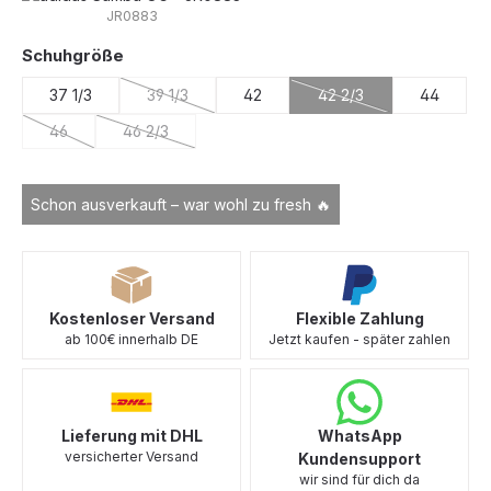
JR0883
auswählen
Schuhgröße
37 1/3
39 1/3
42
42 2/3
44
(Diese Option ist zurzeit nicht verfügbar.)
(Diese Option ist zurzei
46
46 2/3
(Diese Option ist zurzeit nicht verfügbar.)
(Diese Option ist zurzeit nicht verfügbar.)
Schon ausverkauft – war wohl zu fresh 🔥
Kostenloser Versand
Flexible Zahlung
ab 100€ innerhalb DE
Jetzt kaufen - später zahlen
Lieferung mit DHL
WhatsApp
versicherter Versand
Kundensupport
wir sind für dich da