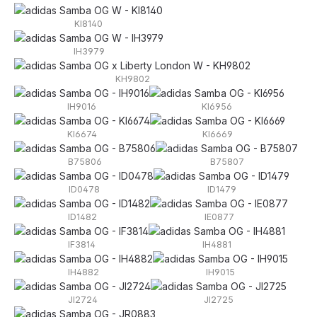
KI8140
IH3979
KH9802
IH9016
KI6956
KI6674
KI6669
B75806
B75807
ID0478
ID1479
ID1482
IE0877
IF3814
IH4881
IH4882
IH9015
JI2724
JI2725