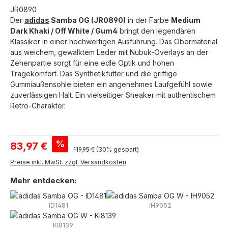
JR0890
Der
adidas
Samba OG (JR0890)
in der Farbe
Medium
Dark Khaki / Off White / Gum4
bringt den legendären
Klassiker in einer hochwertigen Ausführung. Das Obermaterial
aus weichem, gewalktem Leder mit Nubuk-Overlays an der
Zehenpartie sorgt für eine edle Optik und hohen
Tragekomfort. Das Synthetikfutter und die griffige
Gummiaußensohle bieten ein angenehmes Laufgefühl sowie
zuverlässigen Halt. Ein vielseitiger Sneaker mit authentischem
Retro-Charakter.
Verkaufspreis:
%
83,97 €
Regulärer Preis:
119,95 €
(30% gespart)
Preise inkl. MwSt. zzgl. Versandkosten
Mehr entdecken:
ID1481
IH9052
KI8139