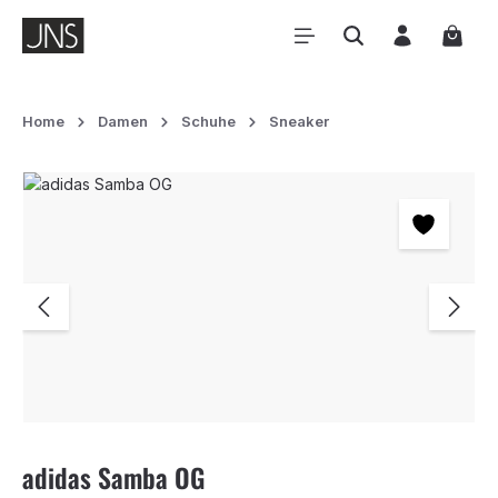
Zum Hauptinhalt springen
Waren
Home
Damen
Schuhe
Sneaker
Bildergalerie überspringen
adidas Samba OG