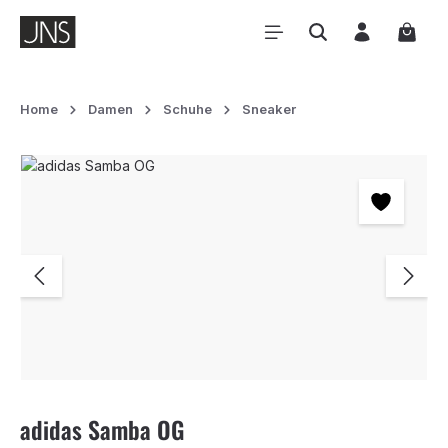
Zum Hauptinhalt springen
Waren
Home
Damen
Schuhe
Sneaker
Bildergalerie überspringen
adidas Samba OG