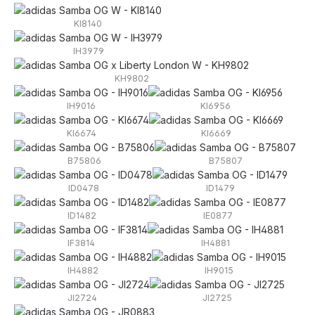
KI8140
IH3979
KH9802
IH9016
KI6956
KI6674
KI6669
B75806
B75807
ID0478
ID1479
ID1482
IE0877
IF3814
IH4881
IH4882
IH9015
JI2724
JI2725