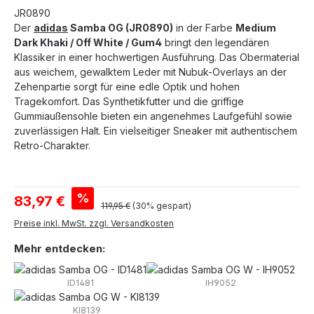
JR0890
Der
adidas
Samba OG (JR0890)
in der Farbe
Medium
Dark Khaki / Off White / Gum4
bringt den legendären
Klassiker in einer hochwertigen Ausführung. Das Obermaterial
aus weichem, gewalktem Leder mit Nubuk-Overlays an der
Zehenpartie sorgt für eine edle Optik und hohen
Tragekomfort. Das Synthetikfutter und die griffige
Gummiaußensohle bieten ein angenehmes Laufgefühl sowie
zuverlässigen Halt. Ein vielseitiger Sneaker mit authentischem
Retro-Charakter.
Verkaufspreis:
%
83,97 €
Regulärer Preis:
119,95 €
(30% gespart)
Preise inkl. MwSt. zzgl. Versandkosten
Mehr entdecken:
ID1481
IH9052
KI8139