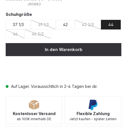
JR0883
auswählen
Schuhgröße
37 1/3
39 1/3
42
42 2/3
44
(Diese Option ist zurzeit nicht verfügbar.)
(Diese Option ist zurzei
46
46 2/3
(Diese Option ist zurzeit nicht verfügbar.)
(Diese Option ist zurzeit nicht verfügbar.)
In den Warenkorb
Auf Lager. Voraussichtlich in 2-4 Tagen bei dir.
Kostenloser Versand
Flexible Zahlung
ab 100€ innerhalb DE
Jetzt kaufen - später zahlen