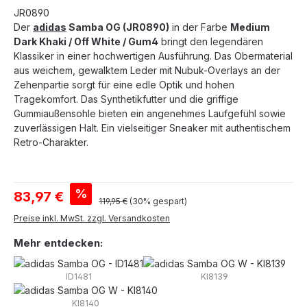
JR0890
Der
adidas
Samba OG (JR0890)
in der Farbe
Medium
Dark Khaki / Off White / Gum4
bringt den legendären
Klassiker in einer hochwertigen Ausführung. Das Obermaterial
aus weichem, gewalktem Leder mit Nubuk-Overlays an der
Zehenpartie sorgt für eine edle Optik und hohen
Tragekomfort. Das Synthetikfutter und die griffige
Gummiaußensohle bieten ein angenehmes Laufgefühl sowie
zuverlässigen Halt. Ein vielseitiger Sneaker mit authentischem
Retro-Charakter.
Verkaufspreis:
%
83,97 €
Regulärer Preis:
119,95 €
(30% gespart)
Preise inkl. MwSt. zzgl. Versandkosten
Mehr entdecken:
ID1481
KI8139
KI8140