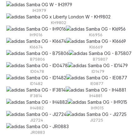
IH3979
KH9802
IH9016
KI6956
KI6674
KI6669
B75806
B75807
ID0478
ID1479
ID1482
IE0877
IF3814
IH4881
IH4882
IH9015
JI2724
JI2725
JR0883