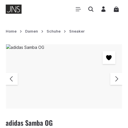
Zum Hauptinhalt springen
Waren
Home
Damen
Schuhe
Sneaker
Bildergalerie überspringen
adidas Samba OG