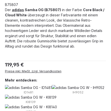
B75807
Der
adidas
Samba OG (B75807)
in der Farbe
Core Black /
Cloud White
überzeugt in dieser Farbvariante mit einem
cleanen, kontrastreichen Look, der klassische Retro-
Elemente modern interpretiert. Das Obermaterial aus
hochwertigem Leder wird durch markante Wildleder-Details
ergänzt und sorgt für Struktur, Stabilität und einen edlen
Auftritt. Die robuste Gummisohle bietet zuverlässigen Grip im
Alltag und rundet das Design funktional ab.
Regulärer Preis:
119,95 €
Preise inkl. MwSt. zzgl. Versandkosten
Mehr entdecken:
ID1481
IH9052
KI8139