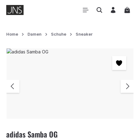
Zum Hauptinhalt springen
Waren
Home
Damen
Schuhe
Sneaker
Bildergalerie überspringen
adidas Samba OG