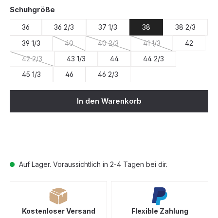
auswählen
Schuhgröße
36
36 2/3
37 1/3
38
38 2/3
39 1/3
40
40 2/3
41 1/3
42
(Diese Option ist zurzeit nicht verfügbar.)
(Diese Option ist zurzeit nicht verfügba
(Diese Option ist zurzei
42 2/3
43 1/3
44
44 2/3
(Diese Option ist zurzeit nicht verfügbar.)
45 1/3
46
46 2/3
In den Warenkorb
Auf Lager. Voraussichtlich in 2-4 Tagen bei dir.
Kostenloser Versand
Flexible Zahlung