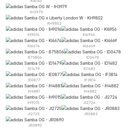
KI8140
IH3979
KH9802
IH9016
KI6956
KI6674
KI6669
B75806
ID0478
ID1479
ID1482
IE0877
IF3814
IH4881
IH4882
IH9015
JI2724
JI2725
JR0883
JR0890