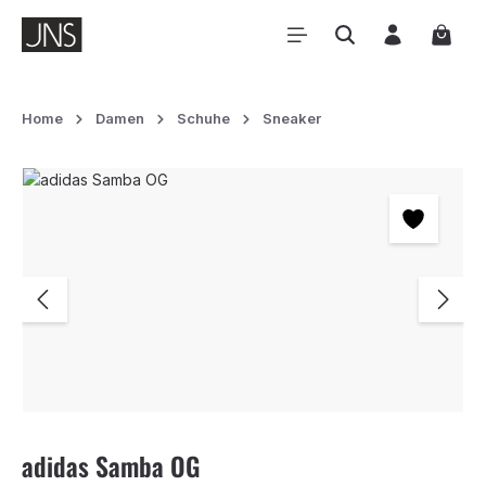
Zum Hauptinhalt springen
Waren
Home
Damen
Schuhe
Sneaker
Bildergalerie überspringen
adidas Samba OG