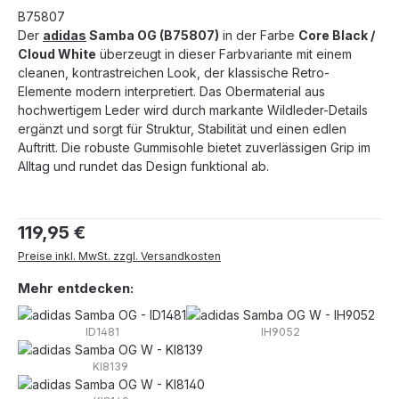
B75807
Der
adidas
Samba OG (B75807)
in der Farbe
Core Black /
Cloud White
überzeugt in dieser Farbvariante mit einem
cleanen, kontrastreichen Look, der klassische Retro-
Elemente modern interpretiert. Das Obermaterial aus
hochwertigem Leder wird durch markante Wildleder-Details
ergänzt und sorgt für Struktur, Stabilität und einen edlen
Auftritt. Die robuste Gummisohle bietet zuverlässigen Grip im
Alltag und rundet das Design funktional ab.
Regulärer Preis:
119,95 €
Preise inkl. MwSt. zzgl. Versandkosten
Mehr entdecken:
ID1481
IH9052
KI8139