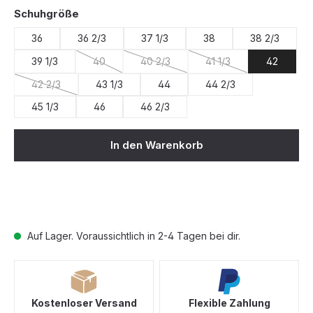
auswählen
Schuhgröße
36
36 2/3
37 1/3
38
38 2/3
39 1/3
40
40 2/3
41 1/3
42
(Diese Option ist zurzeit nicht verfügbar.)
(Diese Option ist zurzeit nicht verfügba
(Diese Option ist zurzei
42 2/3
43 1/3
44
44 2/3
(Diese Option ist zurzeit nicht verfügbar.)
45 1/3
46
46 2/3
In den Warenkorb
Auf Lager. Voraussichtlich in 2-4 Tagen bei dir.
Kostenloser Versand
Flexible Zahlung