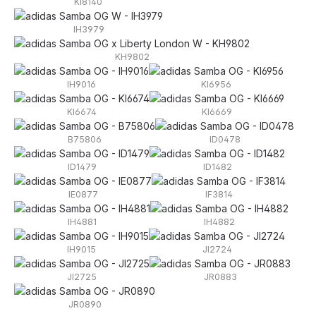
KI8140
IH3979
KH9802
IH9016
KI6956
KI6674
KI6669
B75806
ID0478
ID1479
ID1482
IE0877
IF3814
IH4881
IH4882
IH9015
JI2724
JI2725
JR0883
JR0890