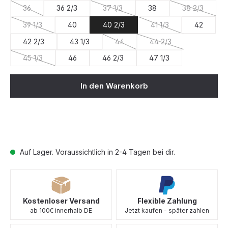
36
36 2/3
37 1/3
38
38 2/3
(Diese Option ist zurzeit nicht verfügbar.)
(Diese Option ist zurzeit nicht verfügba
(Diese Optio
39 1/3
40
40 2/3
41 1/3
42
(Diese Option ist zurzeit nicht verfügbar.)
(Diese Option ist zurze
42 2/3
43 1/3
44
44 2/3
(Diese Option ist zurzeit nicht verfü
(Diese Option ist zurze
45 1/3
46
46 2/3
47 1/3
(Diese Option ist zurzeit nicht verfügbar.)
In den Warenkorb
Auf Lager. Voraussichtlich in 2-4 Tagen bei dir.
Kostenloser Versand
Flexible Zahlung
ab 100€ innerhalb DE
Jetzt kaufen - später zahlen