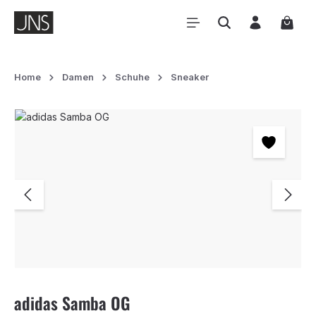
Zum Hauptinhalt springen
Waren
Home
Damen
Schuhe
Sneaker
Bildergalerie überspringen
adidas Samba OG