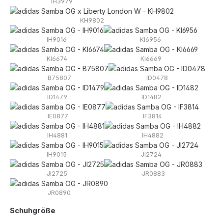
IH3979
KH9802
IH9016
KI6956
KI6674
KI6669
B75807
ID0478
ID1479
ID1482
IE0877
IF3814
IH4881
IH4882
IH9015
JI2724
JI2725
JR0883
JR0890
auswählen
Schuhgröße