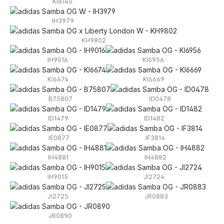
KI8140
IH3979
KH9802
IH9016
KI6956
KI6674
KI6669
B75807
ID0478
ID1479
ID1482
IE0877
IF3814
IH4881
IH4882
IH9015
JI2724
JI2725
JR0883
JR0890