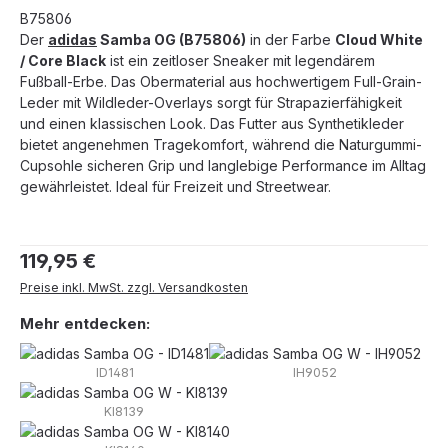
B75806
Der
adidas
Samba OG (B75806)
in der Farbe
Cloud White
/ Core Black
ist ein zeitloser Sneaker mit legendärem
Fußball-Erbe. Das Obermaterial aus hochwertigem Full-Grain-
Leder mit Wildleder-Overlays sorgt für Strapazierfähigkeit
und einen klassischen Look. Das Futter aus Synthetikleder
bietet angenehmen Tragekomfort, während die Naturgummi-
Cupsohle sicheren Grip und langlebige Performance im Alltag
gewährleistet. Ideal für Freizeit und Streetwear.
Regulärer Preis:
119,95 €
Preise inkl. MwSt. zzgl. Versandkosten
Mehr entdecken:
ID1481
IH9052
KI8139