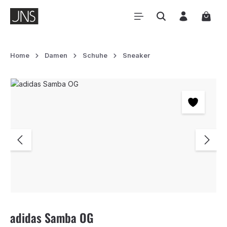
Zum Hauptinhalt springen
Waren
Home
Damen
Schuhe
Sneaker
Bildergalerie überspringen
adidas Samba OG