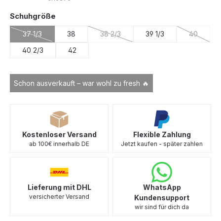
auswählen
Schuhgröße
37 1/3
38
38 2/3
39 1/3
40
(Diese Option ist zurzeit nicht verfügbar.)
(Diese Option ist zurzeit nicht verfügb
(Diese Opt
40 2/3
42
Schon ausverkauft – war wohl zu fresh 🔥
Kostenloser Versand
Flexible Zahlung
ab 100€ innerhalb DE
Jetzt kaufen - später zahlen
Lieferung mit DHL
WhatsApp
versicherter Versand
Kundensupport
wir sind für dich da