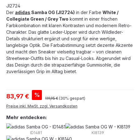
JI2724
Der
adidas
Samba OG (JI2724)
in der Farbe
White /
Collegiate Green / Grey Two
kommt in einer frischen
Farbkombination mit klaren Kontrasten und modernem Retro-
Charakter. Das glatte Leder-Upper wird durch Wildleder-
Details strukturiert ergänzt und sorgt für eine wertige,
langlebige Optik. Die Farbabstimmung setzt dezente Akzente
und macht den Sneaker vielseitig tragbar – von cleanen
Streetwear-Outfits bis hin zu Casual-Looks. Abgerundet wird
das Design durch die strapazierfähige Gummisohle, die
zuverlässigen Grip im Alltag bietet.
Verkaufspreis:
%
83,97 €
Regulärer Preis:
119,95 €
(30% gespart)
Preise inkl. MwSt. zzgl. Versandkosten
Mehr entdecken:
ID1481
KI8139