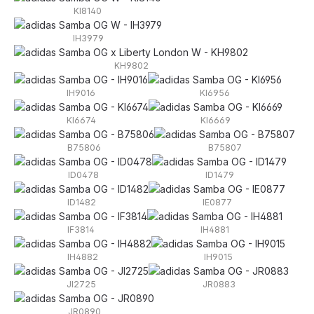
KI8140
IH3979
KH9802
IH9016
KI6956
KI6674
KI6669
B75806
B75807
ID0478
ID1479
ID1482
IE0877
IF3814
IH4881
IH4882
IH9015
JI2725
JR0883
JR0890