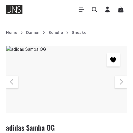
Zum Hauptinhalt springen
Waren
Home
Damen
Schuhe
Sneaker
Bildergalerie überspringen
adidas Samba OG