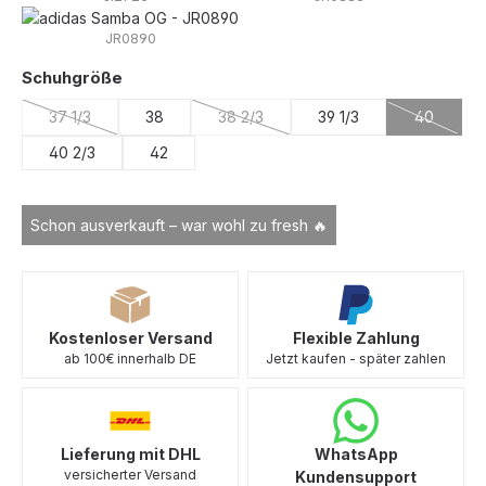
JR0890
auswählen
Schuhgröße
37 1/3
38
38 2/3
39 1/3
40
(Diese Option ist zurzeit nicht verfügbar.)
(Diese Option ist zurzeit nicht verfügba
(Diese Opt
40 2/3
42
Schon ausverkauft – war wohl zu fresh 🔥
Kostenloser Versand
Flexible Zahlung
ab 100€ innerhalb DE
Jetzt kaufen - später zahlen
Lieferung mit DHL
WhatsApp
versicherter Versand
Kundensupport