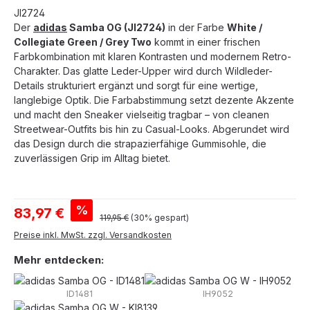
JI2724
Der
adidas
Samba OG (JI2724)
in der Farbe
White /
Collegiate Green / Grey Two
kommt in einer frischen
Farbkombination mit klaren Kontrasten und modernem Retro-
Charakter. Das glatte Leder-Upper wird durch Wildleder-
Details strukturiert ergänzt und sorgt für eine wertige,
langlebige Optik. Die Farbabstimmung setzt dezente Akzente
und macht den Sneaker vielseitig tragbar – von cleanen
Streetwear-Outfits bis hin zu Casual-Looks. Abgerundet wird
das Design durch die strapazierfähige Gummisohle, die
zuverlässigen Grip im Alltag bietet.
Verkaufspreis:
%
83,97 €
Regulärer Preis:
119,95 €
(30% gespart)
Preise inkl. MwSt. zzgl. Versandkosten
Mehr entdecken:
ID1481
IH9052