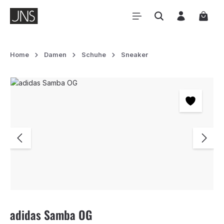
Zum Hauptinhalt springen
Waren
Home
Damen
Schuhe
Sneaker
Bildergalerie überspringen
adidas Samba OG