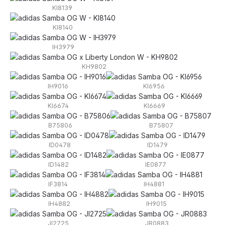
KI8139
KI8140
IH3979
KH9802
IH9016
KI6956
KI6674
KI6669
B75806
B75807
ID0478
ID1479
ID1482
IE0877
IF3814
IH4881
IH4882
IH9015
JI2725
JR0883