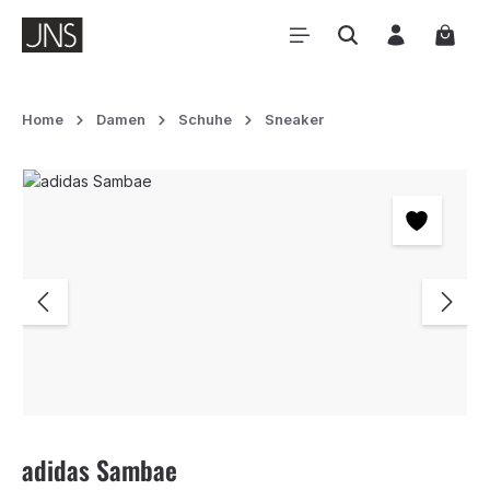
Zum Hauptinhalt springen
Waren
Home
Damen
Schuhe
Sneaker
Bildergalerie überspringen
adidas Sambae