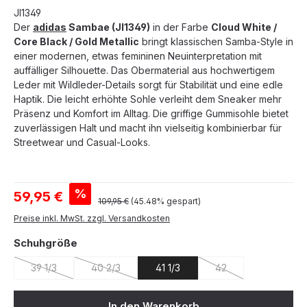
JI1349
Der
adidas
Sambae (JI1349)
in der Farbe
Cloud White /
Core Black / Gold Metallic
bringt klassischen Samba-Style in
einer modernen, etwas femininen Neuinterpretation mit
auffälliger Silhouette. Das Obermaterial aus hochwertigem
Leder mit Wildleder-Details sorgt für Stabilität und eine edle
Haptik. Die leicht erhöhte Sohle verleiht dem Sneaker mehr
Präsenz und Komfort im Alltag. Die griffige Gummisohle bietet
zuverlässigen Halt und macht ihn vielseitig kombinierbar für
Streetwear und Casual-Looks.
Verkaufspreis:
%
59,95 €
Regulärer Preis:
109,95 €
(45.48% gespart)
Preise inkl. MwSt. zzgl. Versandkosten
auswählen
Schuhgröße
39 1/3
40 2/3
41 1/3
42
(Diese Option ist zurzeit nicht verfügbar.)
(Diese Option ist zurzeit nicht verfügbar.)
(Diese Option ist zurz
In den Warenkorb