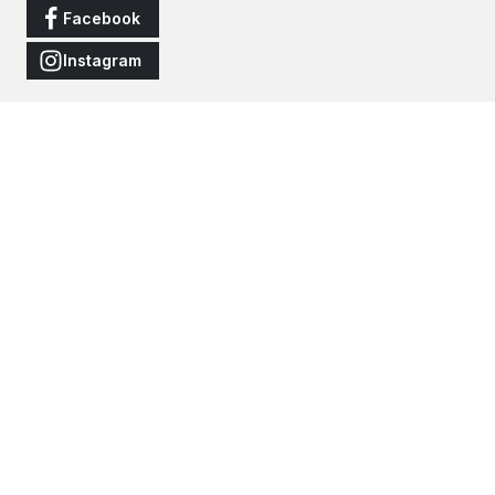
Facebook
Instagram
Vertrag widerrufen
Alle Preise inkl. gesetzl. Mehrwertsteuer zzgl.
Versandkosten
und
ggf. Nachnahmegebühren, wenn nicht anders angegeben.
© 2026 JNS