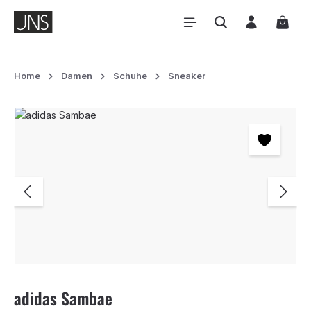
Zum Hauptinhalt springen
Waren
Home
Damen
Schuhe
Sneaker
Bildergalerie überspringen
adidas Sambae