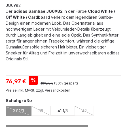
JQ0982
Der
adidas
Sambae JQ0982
in der Farbe
Cloud White /
Off White / Cardboard
verleiht dem legendären Samba-
Design einen modernen Look. Das Obermaterial aus
hochwertigem Leder mit Veloursleder-Details überzeugt
durch Langlebigkeit und eine edle Optik. Das Synthetikfutter
sorgt für angenehmen Tragekomfort, während die griffige
Gummiaußensohle sicheren Halt bietet. Ein vielseitiger
Sneaker für Alltag und Freizeit im unverwechselbaren adidas
Originals Stil.
Verkaufspreis:
%
76,97 €
Regulärer Preis:
109,95 €
(30% gespart)
Preise inkl. MwSt. zzgl. Versandkosten
auswählen
Schuhgröße
37 1/3
38
41 1/3
42
(Diese Option ist zurzeit nicht verfügbar.)
(Diese Option ist zurzeit nicht verfügbar.)
(Diese Option ist zurzeit 