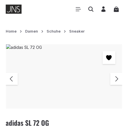
Zum Hauptinhalt springen
Waren
Home
Damen
Schuhe
Sneaker
Bildergalerie überspringen
adidas SL 72 OG