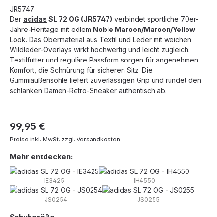
JR5747
Der
adidas
SL 72 OG (JR5747)
verbindet sportliche 70er-
Jahre-Heritage mit edlem
Noble Maroon/Maroon/Yellow
Look. Das Obermaterial aus Textil und Leder mit weichen
Wildleder-Overlays wirkt hochwertig und leicht zugleich.
Textilfutter und reguläre Passform sorgen für angenehmen
Komfort, die Schnürung für sicheren Sitz. Die
Gummiaußensohle liefert zuverlässigen Grip und rundet den
schlanken Damen-Retro-Sneaker authentisch ab.
Regulärer Preis:
99,95 €
Preise inkl. MwSt. zzgl. Versandkosten
Mehr entdecken:
IE3425
IH4550
JS0254
JS0255
auswählen