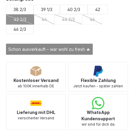
38 2/3
39 1/3
40 2/3
42
42 2/3
44
44 2/3
46
(Diese Option ist zurzeit nicht verfügbar.)
(Diese Option ist zurzeit nicht verfügbar.)
(Diese Option ist zurzeit nicht verfügb
(Diese Option ist zurzei
46 2/3
Schon ausverkauft – war wohl zu fresh 🔥
Kostenloser Versand
Flexible Zahlung
ab 100€ innerhalb DE
Jetzt kaufen - später zahlen
Lieferung mit DHL
WhatsApp
versicherter Versand
Kundensupport
wir sind für dich da