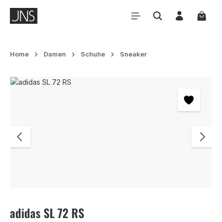
Zum Hauptinhalt springen
Waren
Home
Damen
Schuhe
Sneaker
Bildergalerie überspringen
adidas SL 72 RS