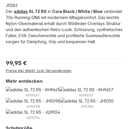
JI1282
Der
adidas
SL 72 RS
in
Core Black / White / Blue
verbindet
70s-Running-DNA mit modernem Alltagskomfort. Das leichte
Nylon-Obermaterial erhält durch Wildleder-Overlays Struktur
und den authentischen Retro-Look. Schnürung, synthetisches
Futter, EVA-Zwischensohle und profilierte Gummiaußensohle
sorgen für Dämpfung, Grip und bequemen Halt.
Regulärer Preis:
99,95 €
Preise inkl. MwSt. zzgl. Versandkosten
Mehr entdecken:
KH9661
KH9657
JH5098
JH5100
JQ9554
auswählen
Schuhgröße