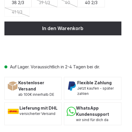
38 2/3
39 1/3
40
40 2/3
(Diese Option ist zurzeit nicht verfügbar.)
(Diese Option ist zurzeit nicht verfügb
41 1/3
(Diese Option ist zurzeit nicht verfügbar.)
In den Warenkorb
Auf Lager. Voraussichtlich in 2-4 Tagen bei dir.
Kostenloser
Flexible Zahlung
Jetzt kaufen - später
Versand
zahlen
ab 100€ innerhalb DE
Lieferung mit DHL
WhatsApp
versicherter Versand
Kundensupport
wir sind für dich da