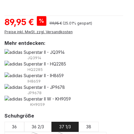
Verkaufspreis:
89,95 €
%
Regulärer Preis:
119,95 €
(25.01% gespart)
Preise inkl. MwSt. zzgl. Versandkosten
Mehr entdecken:
JQ3914
HQ2285
IH8659
JP9678
KH9059
auswählen
Schuhgröße
36
36 2/3
37 1/3
38