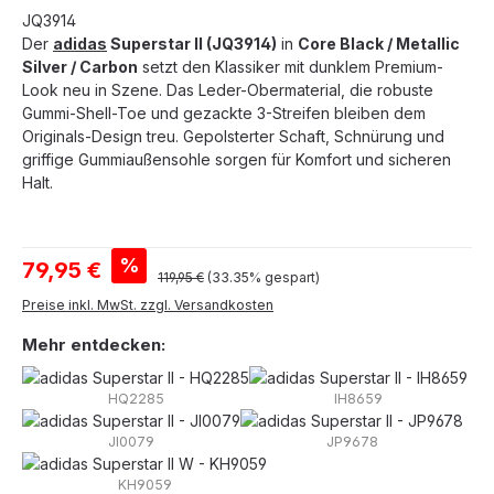
JQ3914
Der
adidas
Superstar II (JQ3914)
in
Core Black / Metallic
Silver / Carbon
setzt den Klassiker mit dunklem Premium-
Look neu in Szene. Das Leder-Obermaterial, die robuste
Gummi-Shell-Toe und gezackte 3-Streifen bleiben dem
Originals-Design treu. Gepolsterter Schaft, Schnürung und
griffige Gummiaußensohle sorgen für Komfort und sicheren
Halt.
Verkaufspreis:
%
79,95 €
Regulärer Preis:
119,95 €
(33.35% gespart)
Preise inkl. MwSt. zzgl. Versandkosten
Mehr entdecken:
HQ2285
IH8659
JI0079
JP9678
KH9059