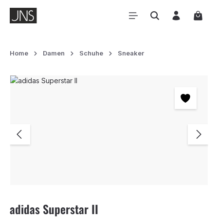
Zum Hauptinhalt springen
Waren
Home
Damen
Schuhe
Sneaker
Bildergalerie überspringen
adidas Superstar II