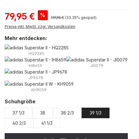
Verkaufspreis:
79,95 €
%
Regulärer Preis:
119,95 €
(33.35% gespart)
Preise inkl. MwSt. zzgl. Versandkosten
Mehr entdecken:
HQ2285
IH8659
JI0079
JP9678
KH9059
auswählen
Schuhgröße
37 1/3
38
38 2/3
39 1/3
40 2/3
41 1/3