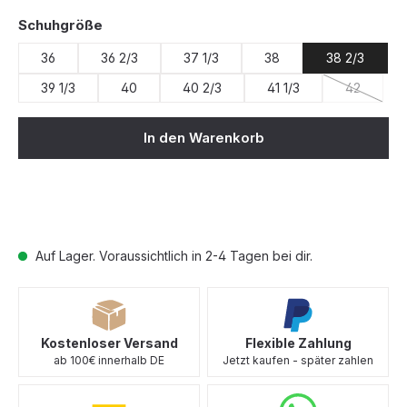
auswählen
Schuhgröße
36
36 2/3
37 1/3
38
38 2/3
39 1/3
40
40 2/3
41 1/3
42
(Diese Opt
In den Warenkorb
Auf Lager. Voraussichtlich in 2-4 Tagen bei dir.
Kostenloser Versand
Flexible Zahlung
ab 100€ innerhalb DE
Jetzt kaufen - später zahlen