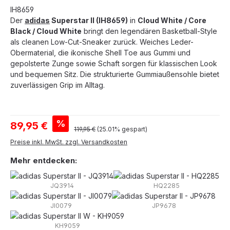
IH8659
Der
adidas
Superstar II (IH8659)
in
Cloud White / Core
Black / Cloud White
bringt den legendären Basketball-Style
als cleanen Low-Cut-Sneaker zurück. Weiches Leder-
Obermaterial, die ikonische Shell Toe aus Gummi und
gepolsterte Zunge sowie Schaft sorgen für klassischen Look
und bequemen Sitz. Die strukturierte Gummiaußensohle bietet
zuverlässigen Grip im Alltag.
Verkaufspreis:
%
89,95 €
Regulärer Preis:
119,95 €
(25.01% gespart)
Preise inkl. MwSt. zzgl. Versandkosten
Mehr entdecken:
JQ3914
HQ2285
JI0079
JP9678
KH9059