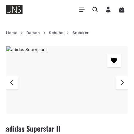
Zum Hauptinhalt springen
Waren
Home
Damen
Schuhe
Sneaker
Bildergalerie überspringen
adidas Superstar II