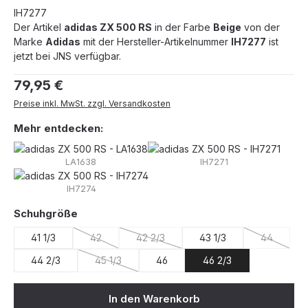
IH7277
Der Artikel
adidas ZX 500 RS
in der Farbe
Beige
von der
Marke
Adidas
mit der Hersteller-Artikelnummer
IH7277
ist
jetzt bei JNS verfügbar.
Regulärer Preis:
79,95 €
Preise inkl. MwSt. zzgl. Versandkosten
Mehr entdecken:
LA1638
IH7271
IH7274
auswählen
Schuhgröße
41 1/3
42
42 2/3
43 1/3
44
(Diese Option ist zurzeit nicht verfügbar.)
(Diese Option ist zurzeit nicht verfügba
(Diese Opt
44 2/3
45 1/3
46
46 2/3
(Diese Option ist zurzeit nicht verfügbar.)
In den Warenkorb