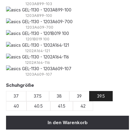
1203A899-103
1203A899-100
1203A609-700
1201B019 100
1202A164-121
1202A164-116
1203A609-107
auswählen
Schuhgröße
37
37.5
38
39
39.5
40
40.5
41.5
42
In den Warenkorb