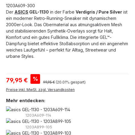
1203A609-300
Der
ASICS
GEL-1130
in der Farbe
Verdigris / Pure Silver
ist
ein moderner Retro-Running-Sneaker mit dynamischem
2000er-Look. Das Obermaterial aus atmungsaktivem Mesh
und stabilisierenden Synthetik-Overlays sorgt für Halt,
Komfort und ein gutes Fußklima. Die integrierte GEL™-
Dämpfung bietet effektive Stoßabsorption und ein angenehm
weiches Laufgefühl – perfekt für Alltag, Streetwear und
urbane Styles.
Verkaufspreis:
%
79,95 €
Regulärer Preis:
99,95 €
(20.01% gespart)
Preise inkl. MwSt. zzgl. Versandkosten
Mehr entdecken:
1203A609-114
1203A899-105