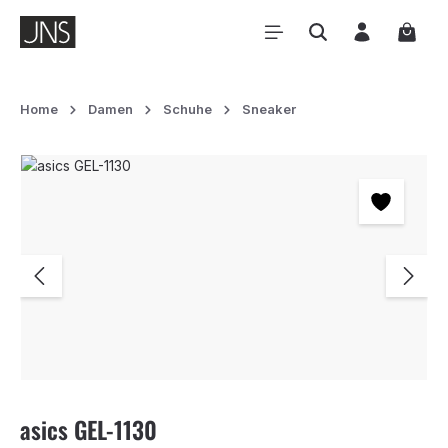
Zum Hauptinhalt springen
Waren
Home
Damen
Schuhe
Sneaker
Bildergalerie überspringen
asics GEL-1130