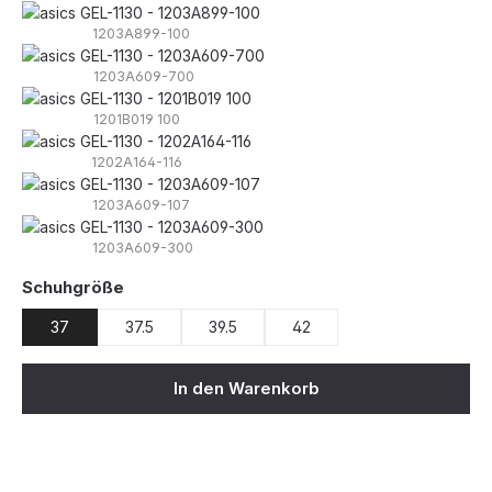
1203A899-100
1203A609-700
1201B019 100
1202A164-116
1203A609-107
1203A609-300
auswählen
Schuhgröße
37
37.5
39.5
42
In den Warenkorb