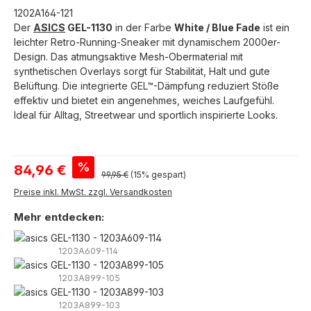
1202A164-121
Der
ASICS
GEL-1130
in der Farbe
White / Blue Fade
ist ein
leichter Retro-Running-Sneaker mit dynamischem 2000er-
Design. Das atmungsaktive Mesh-Obermaterial mit
synthetischen Overlays sorgt für Stabilität, Halt und gute
Belüftung. Die integrierte GEL™-Dämpfung reduziert Stöße
effektiv und bietet ein angenehmes, weiches Laufgefühl.
Ideal für Alltag, Streetwear und sportlich inspirierte Looks.
Verkaufspreis:
%
84,96 €
Regulärer Preis:
99,95 €
(15% gespart)
Preise inkl. MwSt. zzgl. Versandkosten
Mehr entdecken:
1203A609-114
1203A899-105
1203A899-103