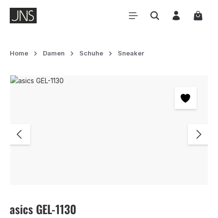
Zum Hauptinhalt springen
Waren
Home
Damen
Schuhe
Sneaker
Bildergalerie überspringen
asics GEL-1130