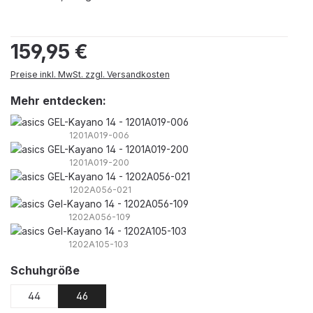
Regulärer Preis:
159,95 €
Preise inkl. MwSt. zzgl. Versandkosten
Mehr entdecken:
1201A019-006
1201A019-200
1202A056-021
1202A056-109
1202A105-103
auswählen
Schuhgröße
44
46