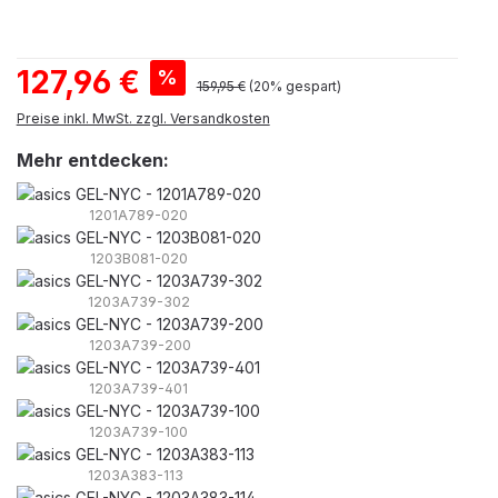
Verkaufspreis:
127,96 €
%
Regulärer Preis:
159,95 €
(20% gespart)
Preise inkl. MwSt. zzgl. Versandkosten
Mehr entdecken:
1201A789-020
1203B081-020
1203A739-302
1203A739-200
1203A739-401
1203A739-100
1203A383-113