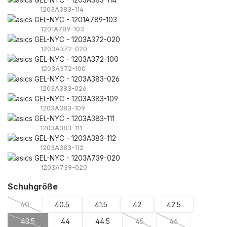
1203A383-114
1201A789-103
1203A372-020
1203A372-100
1203A383-026
1203A383-109
1203A383-111
1203A383-112
1203A739-020
auswählen
Schuhgröße
40
40.5
41.5
42
42.5
(Diese Option ist zurzeit nicht verfügbar.)
43.5
44
44.5
45
46