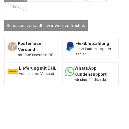
(Diese Option ist zurzeit nicht verfügbar.)
(Diese Option ist zurzeit nich
(Diese Option ist 
46.5
(Diese Option ist zurzeit nicht verfügbar.)
Schon ausverkauft – war wohl zu fresh 🔥
Kostenloser
Flexible Zahlung
Jetzt kaufen - später
Versand
zahlen
ab 100€ innerhalb DE
Lieferung mit DHL
WhatsApp
versicherter Versand
Kundensupport
wir sind für dich da