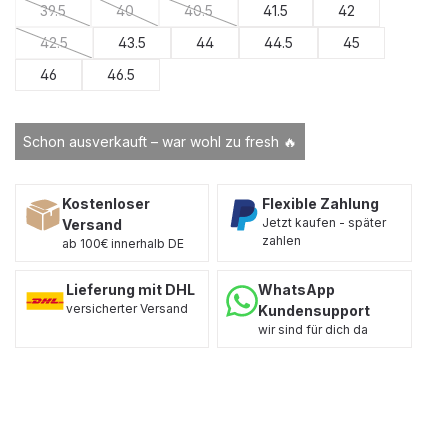
39.5
40
40.5
41.5
42
(Diese Option ist zurzeit nicht verfügbar.)
(Diese Option ist zurzeit nicht verfügbar.)
(Diese Option ist zurzeit nicht verfügbar.)
42.5
43.5
44
44.5
45
(Diese Option ist zurzeit nicht verfügbar.)
46
46.5
Schon ausverkauft – war wohl zu fresh 🔥
Kostenloser
Flexible Zahlung
Jetzt kaufen - später
Versand
zahlen
ab 100€ innerhalb DE
Lieferung mit DHL
WhatsApp
versicherter Versand
Kundensupport
wir sind für dich da