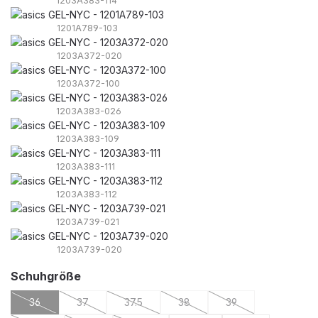
1203A383-114
1201A789-103
1203A372-020
1203A372-100
1203A383-026
1203A383-109
1203A383-111
1203A383-112
1203A739-021
1203A739-020
auswählen
Schuhgröße
36
37
37.5
38
39
(Diese Option ist zurzeit nicht verfügbar.)
(Diese Option ist zurzeit nicht verfügbar.)
(Diese Option ist zurzeit nicht verfügbar.)
(Diese Option ist zurzeit nicht v
(Diese Option ist zur