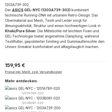
1203A739-302
Der
ASICS
GEL-NYC (1203A739-302)
kombiniert
technische Running-DNA mit urbanem Retro-Design. Das
Obermaterial aus Mesh, Textil und Leder sorgt für
Atmungsaktivität, Struktur und einen hochwertigen Look in
Khaki/Pure Silver
. Die Mittelsohle mit leichtem Foam und
GEL-Technologie bietet angenehme Dämpfung, während
Textilfutter, gepolsterter Einstieg und Gummiaußensohle den
Unisex-Sneaker komfortabel und alltagstauglich machen.
Regulärer Preis:
159,95 €
Preise inkl. MwSt. zzgl. Versandkosten
Mehr entdecken:
1201A789-020
1203B081-020