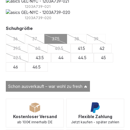
1203A739-021
1203A739-020
auswählen
Schuhgröße
36
37
37.5
38
39
(Diese Option ist zurzeit nicht verfügbar.)
(Diese Option ist zurzeit nicht verfügbar.)
(Diese Option ist zurzeit nicht verfügbar.)
(Diese Option ist zurzeit nicht 
(Diese Option ist zu
39.5
40
40.5
41.5
42
(Diese Option ist zurzeit nicht verfügbar.)
(Diese Option ist zurzeit nicht verfügbar.)
(Diese Option ist zurzeit nicht verfügbar.)
42.5
43.5
44
44.5
45
(Diese Option ist zurzeit nicht verfügbar.)
46
46.5
Schon ausverkauft – war wohl zu fresh 🔥
Kostenloser Versand
Flexible Zahlung
ab 100€ innerhalb DE
Jetzt kaufen - später zahlen