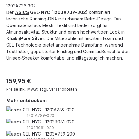
1203A739-302
Der
ASICS
GEL-NYC (1203A739-302)
kombiniert
technische Running-DNA mit urbanem Retro-Design. Das
Obermaterial aus Mesh, Textil und Leder sorgt für
Atmungsaktivität, Struktur und einen hochwertigen Look in
Khaki/Pure Silver
. Die Mittelsohle mit leichtem Foam und
GEL-Technologie bietet angenehme Dämpfung, während
Textilfutter, gepolsterter Einstieg und Gummiaußensohle den
Unisex-Sneaker komfortabel und alltagstauglich machen.
Regulärer Preis:
159,95 €
Preise inkl. MwSt. zzgl. Versandkosten
Mehr entdecken:
1201A789-020
1203B081-020