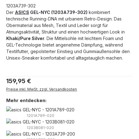
1203A739-302
Der
ASICS
GEL-NYC (1203A739-302)
kombiniert
technische Running-DNA mit urbanem Retro-Design. Das
Obermaterial aus Mesh, Textil und Leder sorgt für
Atmungsaktivität, Struktur und einen hochwertigen Look in
Khaki/Pure Silver
. Die Mittelsohle mit leichtem Foam und
GEL-Technologie bietet angenehme Dämpfung, während
Textilfutter, gepolsterter Einstieg und Gummiaußensohle den
Unisex-Sneaker komfortabel und alltagstauglich machen.
Regulärer Preis:
159,95 €
Preise inkl. MwSt. zzgl. Versandkosten
Mehr entdecken:
1201A789-020
1203B081-020