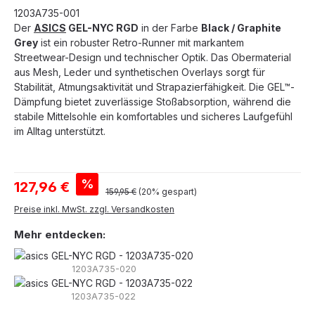
1203A735-001
Der
ASICS
GEL-NYC RGD
in der Farbe
Black / Graphite
Grey
ist ein robuster Retro-Runner mit markantem
Streetwear-Design und technischer Optik. Das Obermaterial
aus Mesh, Leder und synthetischen Overlays sorgt für
Stabilität, Atmungsaktivität und Strapazierfähigkeit. Die GEL™-
Dämpfung bietet zuverlässige Stoßabsorption, während die
stabile Mittelsohle ein komfortables und sicheres Laufgefühl
im Alltag unterstützt.
Verkaufspreis:
%
127,96 €
Regulärer Preis:
159,95 €
(20% gespart)
Preise inkl. MwSt. zzgl. Versandkosten
Mehr entdecken:
1203A735-020
1203A735-022