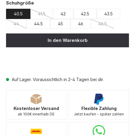
auswählen
Schuhgröße
40.5
41.5
42
42.5
43.5
(Diese Option ist zurzeit nicht verfügbar.)
44
44.5
45
46
46.5
(Diese Option ist zurzeit nicht verfügbar.)
(Diese Option ist z
In den Warenkorb
Auf Lager. Voraussichtlich in 2-4 Tagen bei dir.
Kostenloser Versand
Flexible Zahlung
ab 100€ innerhalb DE
Jetzt kaufen - später zahlen