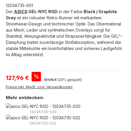
1203A735-001
Der
ASICS
GEL-NYC RGD
in der Farbe
Black / Graphite
Grey
ist ein robuster Retro-Runner mit markantem
Streetwear-Design und technischer Optik. Das Obermaterial
aus Mesh, Leder und synthetischen Overlays sorgt für
Stabilität, Atmungsaktivität und Strapazierfähigkeit. Die GEL™-
Dämpfung bietet zuverlässige Stoßabsorption, während die
stabile Mittelsohle ein komfortables und sicheres Laufgefühl
im Alltag unterstützt.
Verkaufspreis:
%
127,96 €
Regulärer Preis:
159,95 €
(20% gespart)
Preise inkl. MwSt. zzgl. Versandkosten
Mehr entdecken:
1203A735-020
1203A735-022