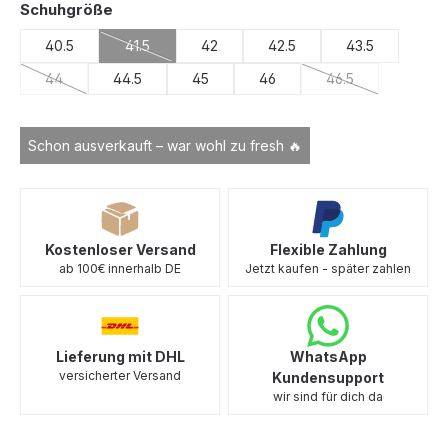
auswählen
Schuhgröße
40.5
41.5
42
42.5
43.5
(Diese Option ist zurzeit nicht verfügbar.)
44
44.5
45
46
46.5
(Diese Option ist zurzeit nicht verfügbar.)
(Diese Option ist z
Schon ausverkauft – war wohl zu fresh 🔥
Kostenloser Versand
Flexible Zahlung
ab 100€ innerhalb DE
Jetzt kaufen - später zahlen
Lieferung mit DHL
WhatsApp
versicherter Versand
Kundensupport
wir sind für dich da